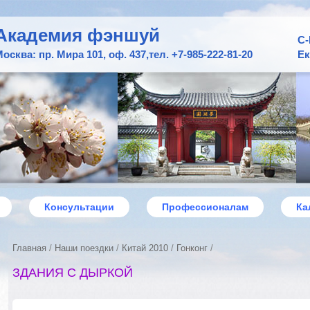
Академия фэншуй
С-
осква: пр. Мира 101, оф. 437,
тел. +7-985-222-81-20
Ек
Консультации
Профессионалам
Ка
Главная
/
Наши поездки
/
Китай 2010
/
Гонконг
/
ЗДАНИЯ С ДЫРКОЙ