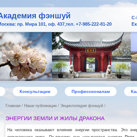
Академия фэншуй
С-
осква: пр. Мира 101, оф. 437,
тел. +7-985-222-81-20
Ек
Консультации
Профессионалам
Ка
Главная
/
Наши публикации
/
Энциклопедия фэншуй
/
ЭНЕРГИИ ЗЕМЛИ И ЖИЛЫ ДРАКОНА
На человека оказывают влияние энергии пространства. Это эн
окружающего мира. По-другому они называются энергии
Пяти 